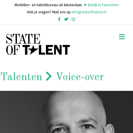
Modellen- en talentbureau uit Amsterdam.
Bekijk je favorieten
Heb je vragen? Mail ons op
info@stateoftalent.nl
Facebook
Twitter
Instagram
Me
Talenten
Voice-over