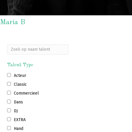
Maria B
Zoek
op
naam
talent
Talent Type
Acteur
Classic
Commercieel
Dans
DJ
EXTRA
Hand