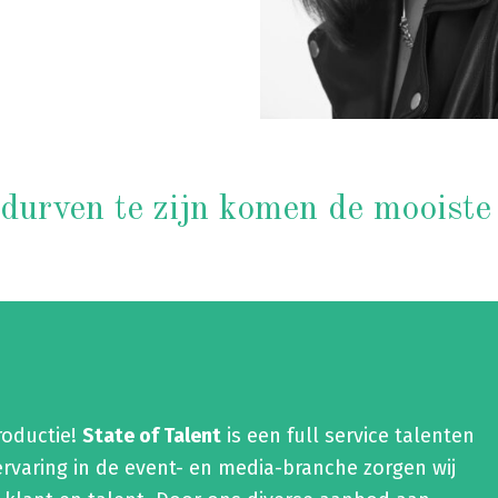
' durven te zijn komen de mooiste
roductie!
State of Talent
is een full service talenten
rvaring in de event- en media-branche zorgen wij