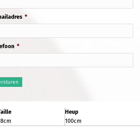
ailadres
*
efoon
*
ersturen
aille
Heup
78cm
100cm