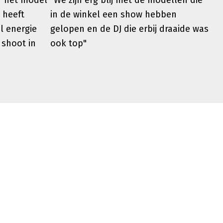
er het model
"We zijn erg blij met de modellen die
 heeft
in de winkel een show hebben
l energie
gelopen en de DJ die erbij draaide was
 shoot in
ook top"