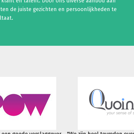
 klant en talent. Door ons diverse aanbod aan
en de juiste gezichten en persoonlijkheden te
ltaat.