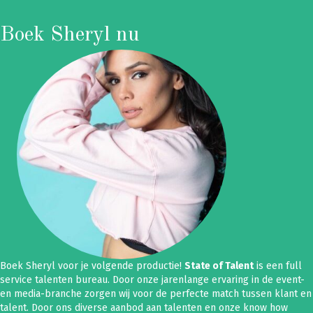
Boek Sheryl nu
Boek Sheryl voor je volgende productie!
State of Talent
is een full
service talenten bureau. Door onze jarenlange ervaring in de event-
en media-branche zorgen wij voor de perfecte match tussen klant en
talent. Door ons diverse aanbod aan talenten en onze know how