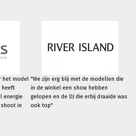
er het model
"We zijn erg blij met de modellen die
 heeft
in de winkel een show hebben
l energie
gelopen en de DJ die erbij draaide was
 shoot in
ook top"