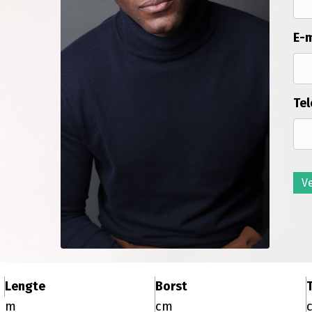
E-m
Tel
V
Lengte
Borst
T
m
cm