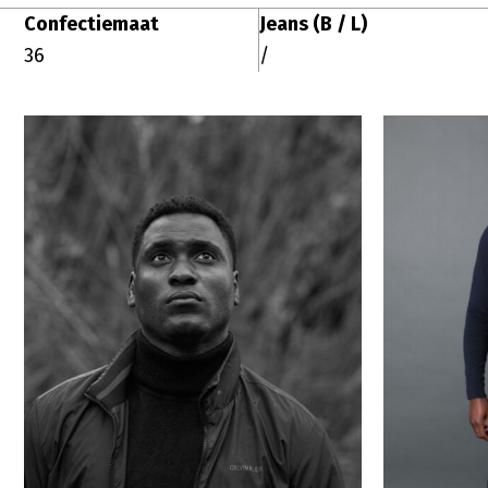
Confectiemaat
Jeans (B / L)
36
/