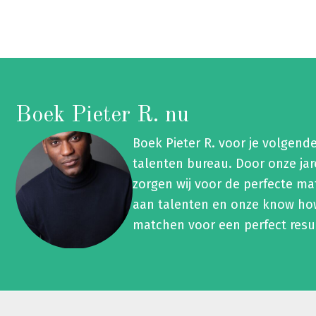
Boek Pieter R. nu
Boek Pieter R. voor je volgend
talenten bureau. Door onze ja
zorgen wij voor de perfecte ma
aan talenten en onze know how
matchen voor een perfect resu