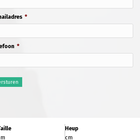
ailadres
*
efoon
*
ersturen
aille
Heup
cm
cm