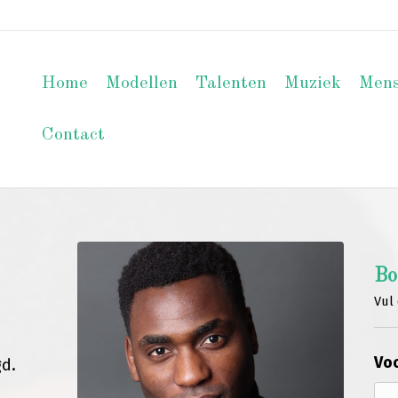
Home
Modellen
Talenten
Muziek
Men
Contact
Bo
Vul 
Voo
gd.