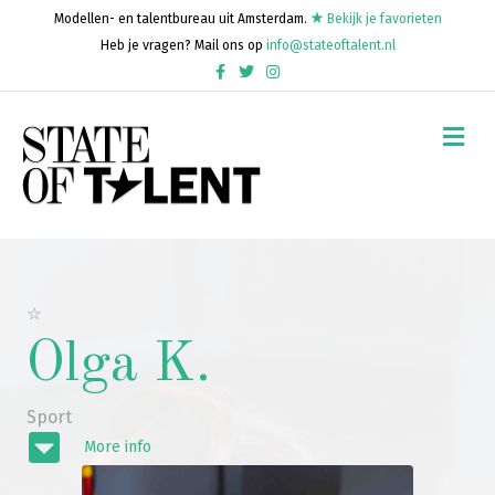
Modellen- en talentbureau uit Amsterdam.
Bekijk je favorieten
Heb je vragen? Mail ons op
info@stateoftalent.nl
Facebook
Twitter
Instagram
Me
Olga K.
Sport
More info