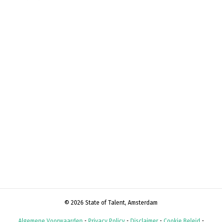
© 2026 State of Talent, Amsterdam
Algemene Voorwaarden
-
Privacy Policy
-
Disclaimer
-
Cookie Beleid
-