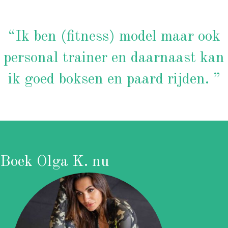
“Ik ben (fitness) model maar ook
personal trainer en daarnaast kan
ik goed boksen en paard rijden. ”
Boek Olga K. nu