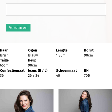
Versturen
Haar
Ogen
Lengte
Borst
Bruin
Blauw
1.80m
90cm
Taille
Heup
65cm
90cm
Confectiemaat
Jeans (B / L)
Schoenmaat
BH
36
26 / 34
40
70D