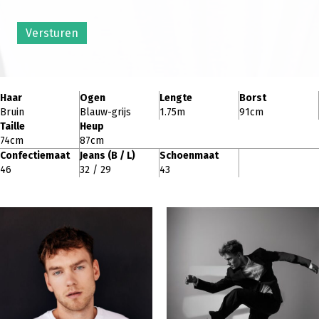
Versturen
Haar
Ogen
Lengte
Borst
Bruin
Blauw-grijs
1.75m
91cm
Taille
Heup
74cm
87cm
Confectiemaat
Jeans (B / L)
Schoenmaat
46
32 / 29
43