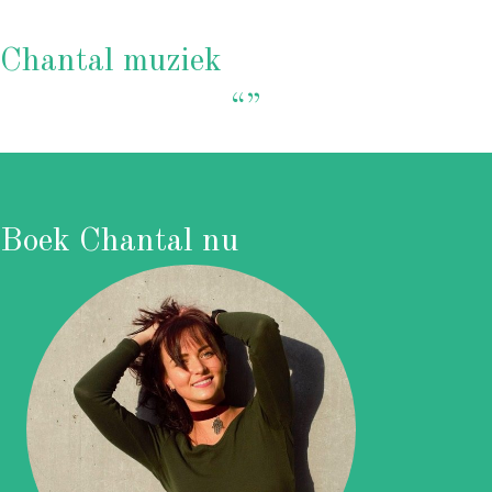
Chantal muziek
“”
Boek Chantal nu