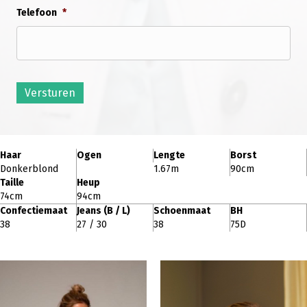
Telefoon
*
Versturen
Haar
Ogen
Lengte
Borst
Donkerblond
1.67m
90cm
Taille
Heup
74cm
94cm
Confectiemaat
Jeans (B / L)
Schoenmaat
BH
38
27 / 30
38
75D