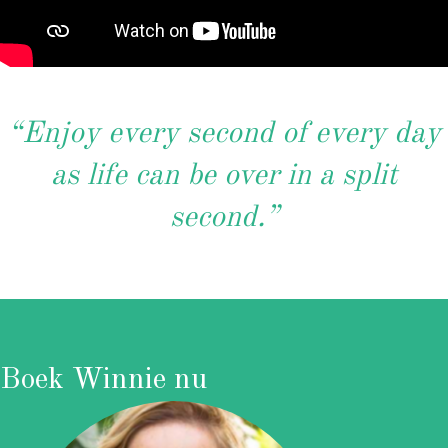
“Enjoy every second of every day
as life can be over in a split
second.”
Boek Winnie nu