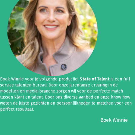
Boek Winnie voor je volgende productie!
State of Talent
is een full
service talenten bureau. Door onze jarenlange ervaring in de
modellen en media-branche zorgen wij voor de perfecte match
tussen klant en talent. Door ons diverse aanbod en onze know how
weten de juiste gezichten en persoonlijkheden te matchen voor een
perfect resultaat.
Boek Winnie