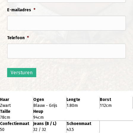
E-mailadres
*
Telefoon
*
Versturen
Haar
Ogen
Lengte
Borst
Zwart
Blauw - Grijs
1.80m
112cm
Taille
Heup
78cm
94cm
Confectiemaat
Jeans (B / L)
Schoenmaat
50
32 / 32
43.5