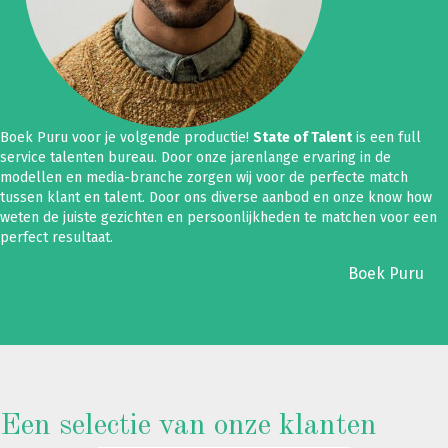
Boek Puru voor je volgende productie!
State of Talent
is een full
service talenten bureau. Door onze jarenlange ervaring in de
modellen en media-branche zorgen wij voor de perfecte match
tussen klant en talent. Door ons diverse aanbod en onze know how
weten de juiste gezichten en persoonlijkheden te matchen voor een
perfect resultaat.
Boek Puru
Een selectie van onze klanten