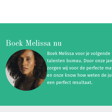
Boek Melissa nu
Boek Melissa voor je volgende
talenten bureau. Door onze ja
zorgen wij voor de perfecte ma
en onze know how weten de jui
een perfect resultaat.