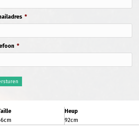
ailadres
*
efoon
*
ersturen
aille
Heup
66cm
92cm