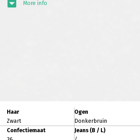
More info
Haar
Ogen
Zwart
Donkerbruin
Confectiemaat
Jeans (B / L)
36
/