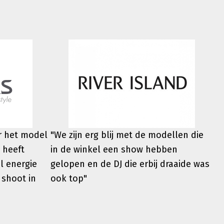
er het model
"We zijn erg blij met de modellen die
 heeft
in de winkel een show hebben
l energie
gelopen en de DJ die erbij draaide was
 shoot in
ook top"