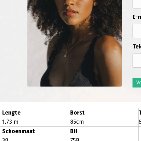
E-m
Tel
V
Lengte
Borst
T
1.73 m
85cm
Schoenmaat
BH
38
75B