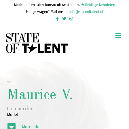
Modellen- en talentbureau uit Amsterdam.
Bekijk je favorieten
Heb je vragen? Mail ons op
info@stateoftalent.nl
Facebook
Twitter
Instagram
Me
Maurice V.
Commercieel
Model
More info