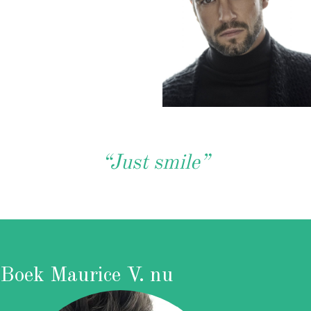
“Just smile”
Boek Maurice V. nu