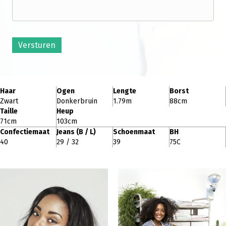
Versturen
Haar
Ogen
Lengte
Borst
Zwart
Donkerbruin
1.79m
88cm
Taille
Heup
71cm
103cm
Confectiemaat
Jeans (B / L)
Schoenmaat
BH
40
29 / 32
39
75C