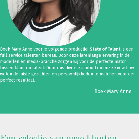
Boek Mary Anne voor je volgende productie!
State of Talent
is een
full service talenten bureau. Door onze jarenlange ervaring in de
modellen en media-branche zorgen wij voor de perfecte match
tussen klant en talent. Door ons diverse aanbod en onze know how
weten de juiste gezichten en persoonlijkheden te matchen voor een
perfect resultaat.
Boek Mary Anne
Een selectie van onze klanten