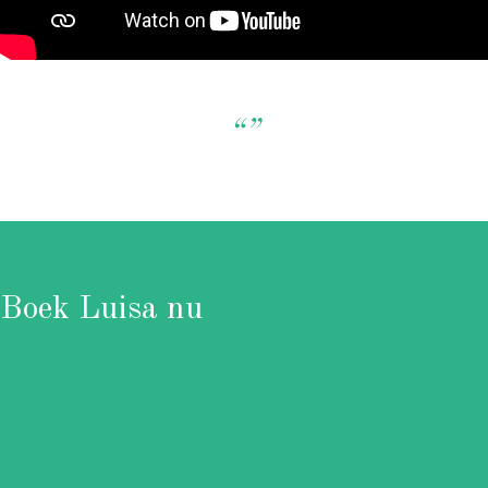
“”
Boek Luisa nu