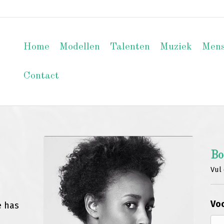
Home
Modellen
Talenten
Muziek
Men
Contact
Bo
Vul 
Voo
e has