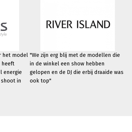
er het model
"We zijn erg blij met de modellen die
 heeft
in de winkel een show hebben
l energie
gelopen en de DJ die erbij draaide was
 shoot in
ook top"