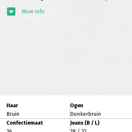
More info
Haar
Ogen
Bruin
Donkerbruin
Confectiemaat
Jeans (B / L)
36
28 / 32