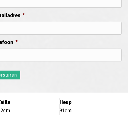
ailadres
*
efoon
*
ersturen
aille
Heup
62cm
91cm