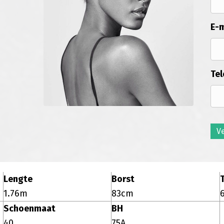
E-m
Tel
V
Lengte
Borst
T
1.76m
83cm
Schoenmaat
BH
40
75A