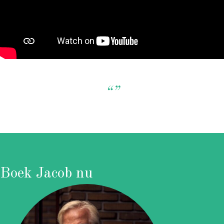
“”
Boek Jacob nu