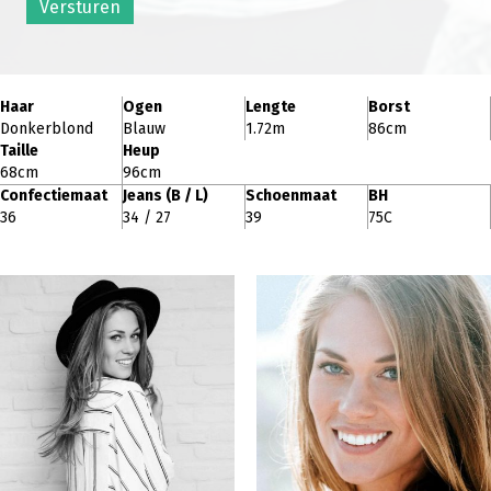
Versturen
Haar
Ogen
Lengte
Borst
Donkerblond
Blauw
1.72m
86cm
Taille
Heup
68cm
96cm
Confectiemaat
Jeans (B / L)
Schoenmaat
BH
36
34 / 27
39
75C