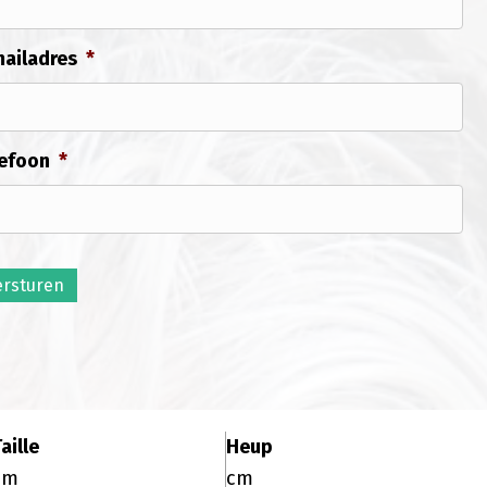
ailadres
*
efoon
*
ersturen
aille
Heup
cm
cm