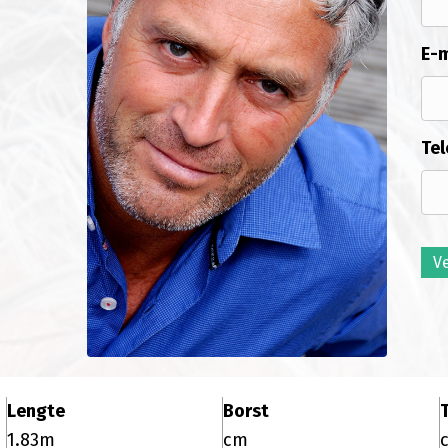
E-m
Tel
V
Lengte
Borst
T
1.83m
cm