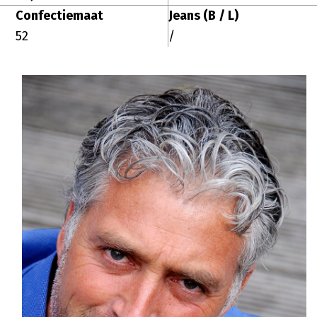
Confectiemaat
Jeans (B / L)
52
/