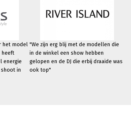
er het model
"We zijn erg blij met de modellen die
 heeft
in de winkel een show hebben
l energie
gelopen en de DJ die erbij draaide was
 shoot in
ook top"