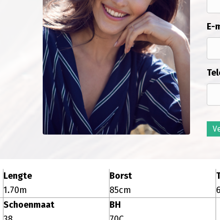
E-m
Tel
V
Lengte
Borst
T
1.70m
85cm
Schoenmaat
BH
38
70C