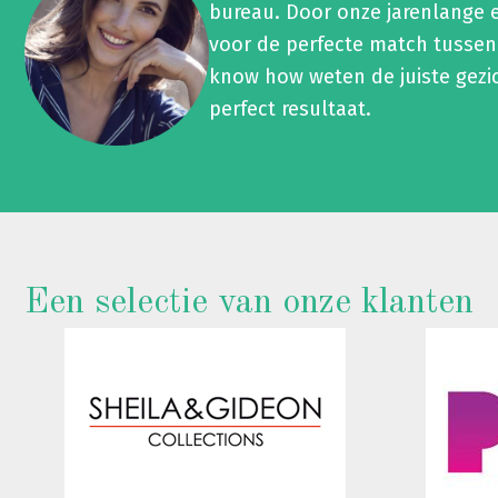
bureau. Door onze jarenlange 
voor de perfecte match tussen
know how weten de juiste gezi
perfect resultaat.
Een selectie van onze klanten