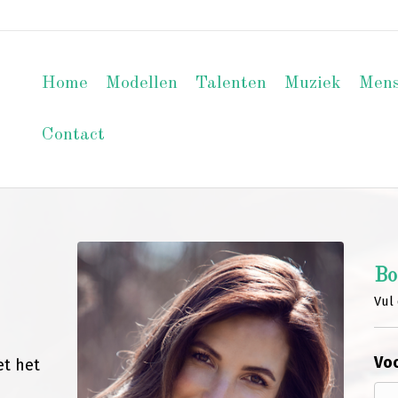
Home
Modellen
Talenten
Muziek
Men
Contact
Bo
Vul 
Voo
et het