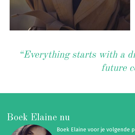
“Everything starts with a dr
future c
Boek Elaine nu
Boek Elaine voor je volgende 