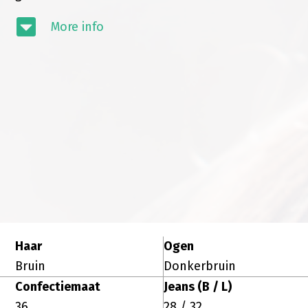
More info
Haar
Ogen
Bruin
Donkerbruin
Confectiemaat
Jeans (B / L)
36
28 / 32