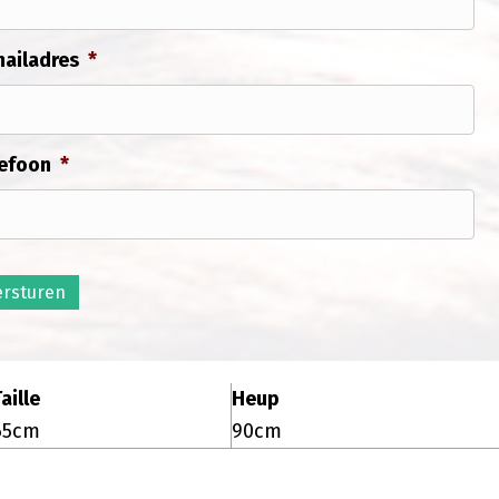
ailadres
*
efoon
*
ersturen
aille
Heup
65cm
90cm