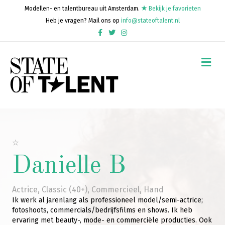
Modellen- en talentbureau uit Amsterdam.
Bekijk je favorieten
Heb je vragen? Mail ons op
info@stateoftalent.nl
Facebook
Twitter
Instagram
Me
Danielle B
Actrice
,
Classic (40+)
,
Commercieel
,
Hand
Ik werk al jarenlang als professioneel model/semi-actrice;
fotoshoots, commercials/bedrijfsfilms en shows. Ik heb
ervaring met beauty-, mode- en commerciële producties. Ook