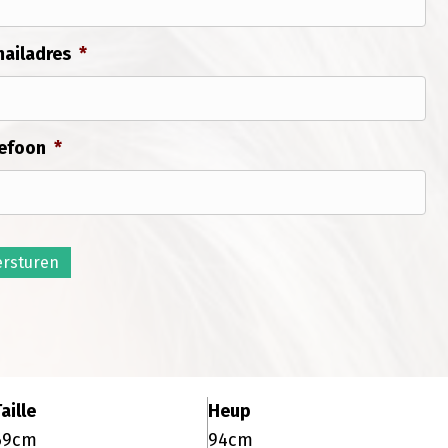
ailadres
*
efoon
*
ersturen
aille
Heup
69cm
94cm