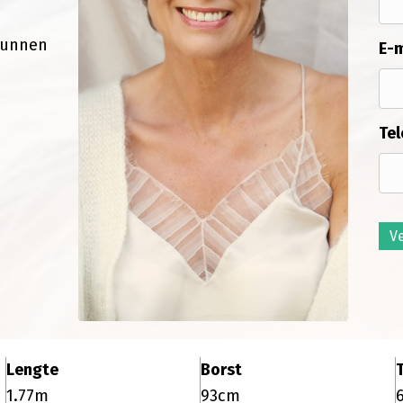
kunnen
E-m
Tel
V
Lengte
Borst
T
1.77m
93cm