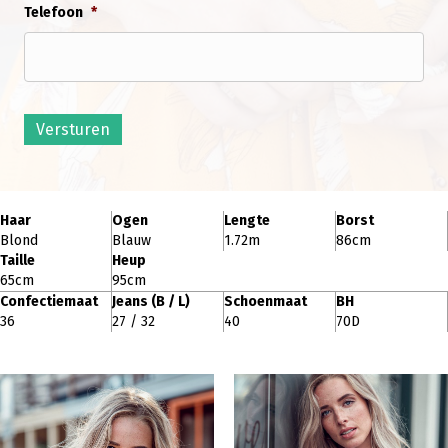
Telefoon
*
Versturen
Haar
Ogen
Lengte
Borst
Blond
Blauw
1.72m
86cm
Taille
Heup
65cm
95cm
Confectiemaat
Jeans (B / L)
Schoenmaat
BH
36
27 / 32
40
70D