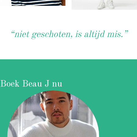
“niet geschoten, is altijd mis.”
Boek Beau J nu