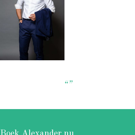
“”
Boek Alexander nu