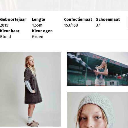
Geboortejaar
Lengte
Confectiemaat
Schoenmaat
2015
1.55m
153/158
37
Kleur haar
Kleur ogen
Blond
Groen