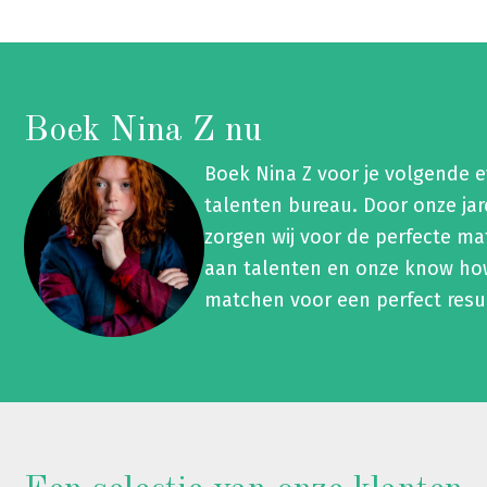
Boek Nina Z nu
Boek Nina Z voor je volgende
talenten bureau. Door onze ja
zorgen wij voor de perfecte ma
aan talenten en onze know how
matchen voor een perfect resu