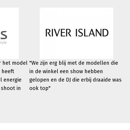
er het model
"We zijn erg blij met de modellen die
 heeft
in de winkel een show hebben
l energie
gelopen en de DJ die erbij draaide was
 shoot in
ook top"