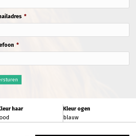
ailadres
*
efoon
*
ersturen
Kleur haar
Kleur ogen
rood
blauw