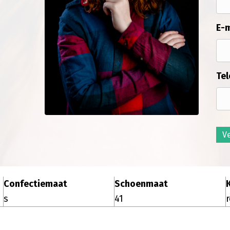
E-m
Tel
V
Confectiemaat
Schoenmaat
s
41