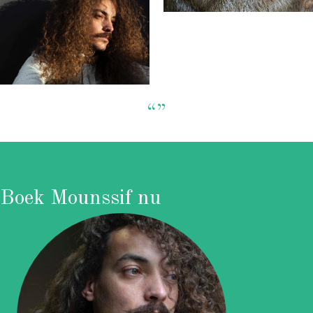
“”
Boek Mounssif nu