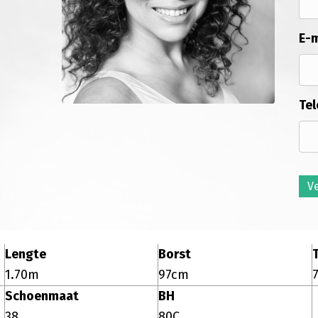
E-m
Tel
V
Lengte
Borst
T
1.70m
97cm
Schoenmaat
BH
38
80C