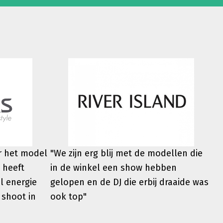
er het model
"We zijn erg blij met de modellen die
 heeft
in de winkel een show hebben
l energie
gelopen en de DJ die erbij draaide was
 shoot in
ook top"