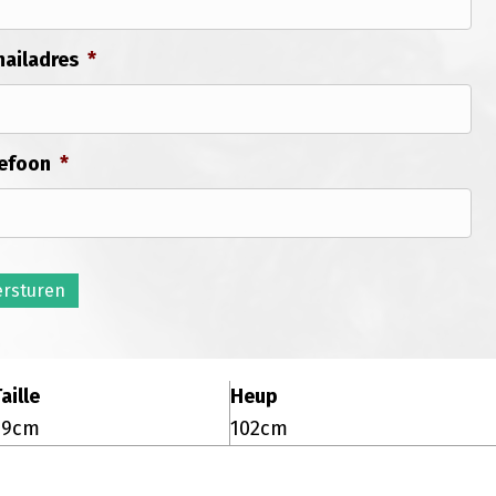
ailadres
*
efoon
*
ersturen
aille
Heup
79cm
102cm