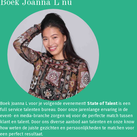
Boek Joanna L nu
Boek Joanna L voor je volgende evenement!
State of Talent
is een
full service talenten bureau. Door onze jarenlange ervaring in de
event- en media-branche zorgen wij voor de perfecte match tussen
klant en talent. Door ons diverse aanbod aan talenten en onze know
how weten de juiste gezichten en persoonlijkheden te matchen voor
een perfect resultaat.