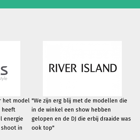
er het model
"We zijn erg blij met de modellen die
 heeft
in de winkel een show hebben
l energie
gelopen en de DJ die erbij draaide was
 shoot in
ook top"