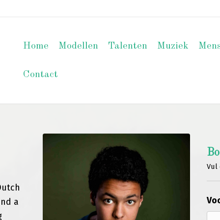
Home
Modellen
Talenten
Muziek
Men
Contact
Bo
Vul 
Dutch
Voo
and a
g