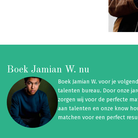
Boek Jamian W. nu
Boek Jamian W. voor je volge
talenten bureau. Door onze ja
zorgen wij voor de perfecte ma
aan talenten en onze know how
matchen voor een perfect resu