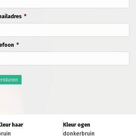
ailadres
*
efoon
*
ersturen
Kleur haar
Kleur ogen
bruin
donkerbruin