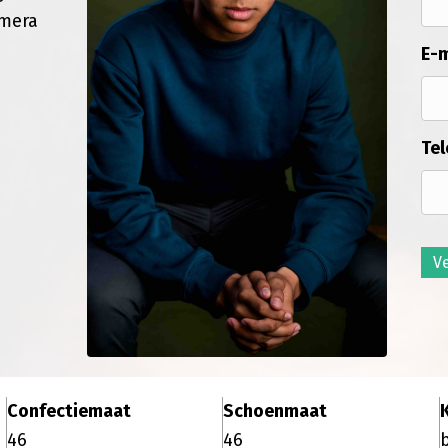
amera
E-m
Tel
V
Confectiemaat
Schoenmaat
46
46