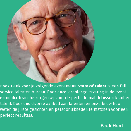
Boek Henk voor je volgende evenement!
State of Talent
is een full
service talenten bureau. Door onze jarenlange ervaring in de event-
en media-branche zorgen wij voor de perfecte match tussen klant en
talent. Door ons diverse aanbod aan talenten en onze know how
weten de juiste gezichten en persoonlijkheden te matchen voor een
perfect resultaat.
Boek Henk