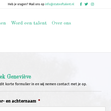
Facebook
Twitter
Instagram
Heb je vragen? Mail ons op
info@stateoftalent.nl
sen
Word een talent
Over ons
ek Geneviève
dit korte formulier in en wij nemen contact met je op.
r- en achternaam
*