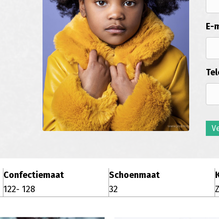
E-m
Tel
V
Confectiemaat
Schoenmaat
122- 128
32