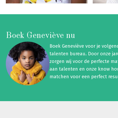
Boek Geneviève nu
Boek Geneviève voor je volge
talenten bureau. Door onze ja
zorgen wij voor de perfecte ma
aan talenten en onze know how
matchen voor een perfect resu