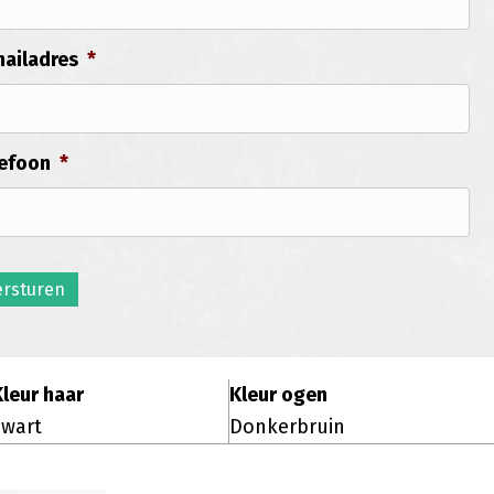
ailadres
*
efoon
*
ersturen
Kleur haar
Kleur ogen
Zwart
Donkerbruin