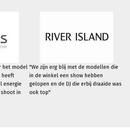
er het model
"We zijn erg blij met de modellen die
 heeft
in de winkel een show hebben
l energie
gelopen en de DJ die erbij draaide was
 shoot in
ook top"