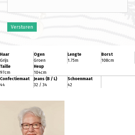
Versturen
Haar
Ogen
Lengte
Borst
Grijs
Groen
1.75m
108cm
Taille
Heup
97cm
104cm
Confectiemaat
Jeans (B / L)
Schoenmaat
44
32 / 34
42