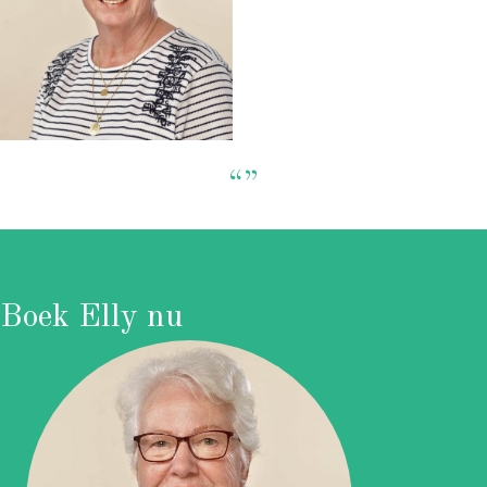
“”
Boek Elly nu