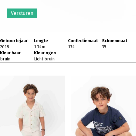
Versturen
Geboortejaar
Lengte
Confectiemaat
Schoenmaat
2018
1.34m
134
35
Kleur haar
Kleur ogen
bruin
Licht bruin