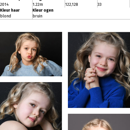
2014
1.22m
122,128
33
Kleur haar
Kleur ogen
blond
bruin